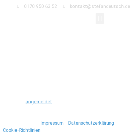
0170 950 63 52
kontakt@stefandeutsch.de
0067_Hochzeit_St_Jac
Kirche-Berlin
Schreibe einen Kommentar
Du musst
angemeldet
sein, um einen Kommentar
abzugeben.
Stefan Deutsch |
Impressum
/
Datenschutzerklärung
/
Cookie-Richtlinien