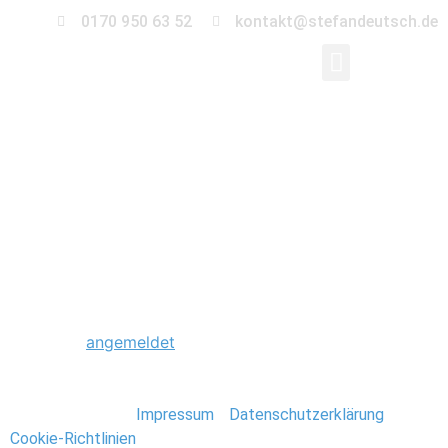
0170 950 63 52
kontakt@stefandeutsch.de
0064_Hochzeit_St_Ja
Kirche-Berlin
Schreibe einen Kommentar
Du musst
angemeldet
sein, um einen Kommentar
abzugeben.
Stefan Deutsch |
Impressum
/
Datenschutzerklärung
/
Cookie-Richtlinien