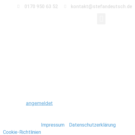
0170 950 63 52
kontakt@stefandeutsch.de
0052_Hochzeit_St_Ja
Kirche-Berlin
Schreibe einen Kommentar
Du musst
angemeldet
sein, um einen Kommentar
abzugeben.
Stefan Deutsch |
Impressum
/
Datenschutzerklärung
/
Cookie-Richtlinien