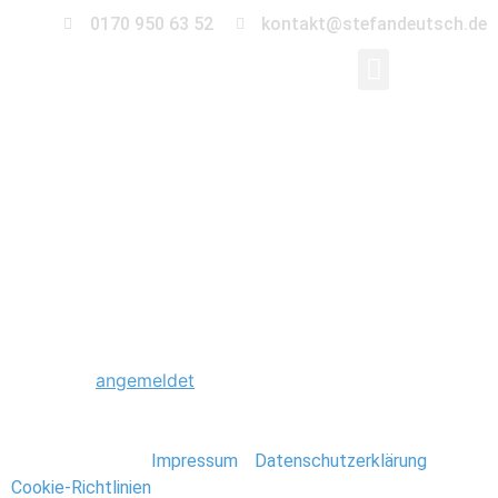
0170 950 63 52
kontakt@stefandeutsch.de
0050_Hochzeit_St_Jac
Kirche-Berlin
Schreibe einen Kommentar
Du musst
angemeldet
sein, um einen Kommentar
abzugeben.
Stefan Deutsch |
Impressum
/
Datenschutzerklärung
/
Cookie-Richtlinien