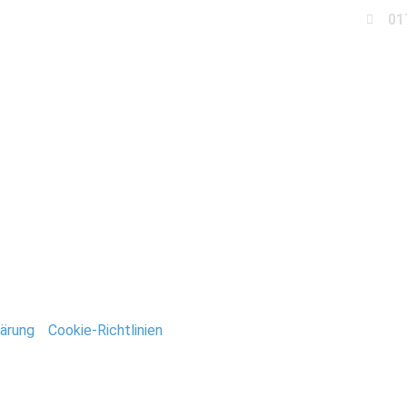
01
Business
Events
Immobilien
Fotobox miet
_Jacobi-Kirche-Berlin
ntar
tar abzugeben.
ärung
/
Cookie-Richtlinien