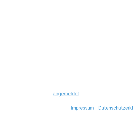
Hochzeit
0039_Hochzeit_St
Schreibe einen Komme
Du musst
angemeldet
sein, um einen Kommen
Stefan Deutsch |
Impressum
/
Datenschutzerkl