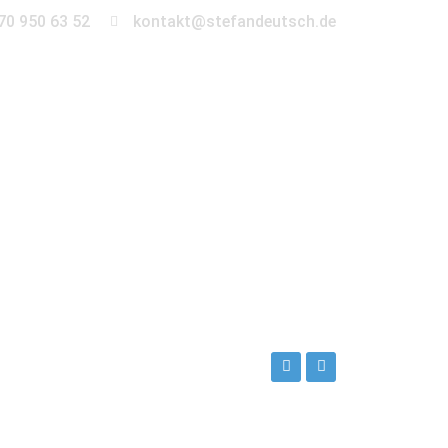
70 950 63 52
kontakt@stefandeutsch.de
en
360° Tour
Kontakt