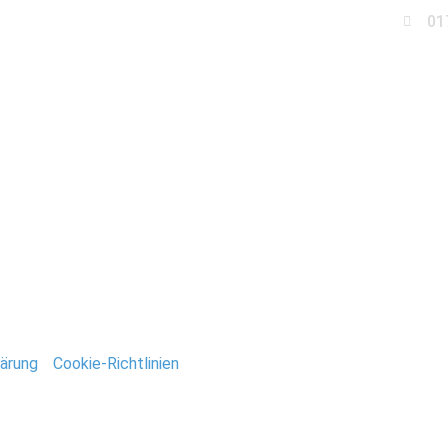
01
Business
Events
Immobilien
Fotobox miet
_Jacobi-Kirche-Berlin
ntar
tar abzugeben.
ärung
/
Cookie-Richtlinien