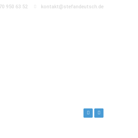
70 950 63 52
kontakt@stefandeutsch.de
en
360° Tour
Kontakt