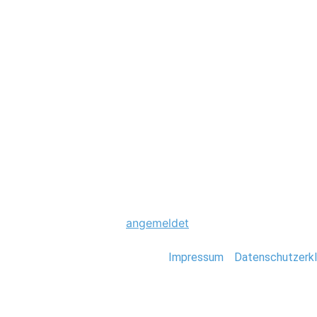
Hochzeit
0028_Hochzeit_St
Schreibe einen Komme
Du musst
angemeldet
sein, um einen Kommen
Stefan Deutsch |
Impressum
/
Datenschutzerkl