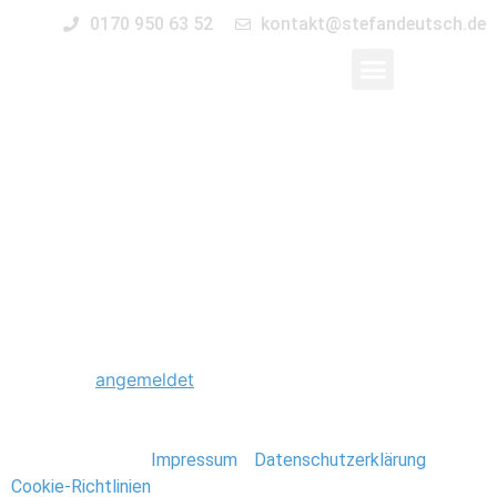
0170 950 63 52
kontakt@stefandeutsch.de
0025_Hochzeit_St_Ja
Kirche-Berlin
Schreibe einen Kommentar
Du musst
angemeldet
sein, um einen Kommentar
abzugeben.
Stefan Deutsch |
Impressum
/
Datenschutzerklärung
/
Cookie-Richtlinien