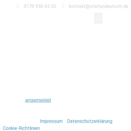
0170 950 63 52
kontakt@stefandeutsch.de
0024_Hochzeit_St_Ja
Kirche-Berlin
Schreibe einen Kommentar
Du musst
angemeldet
sein, um einen Kommentar
abzugeben.
Stefan Deutsch |
Impressum
/
Datenschutzerklärung
/
Cookie-Richtlinien