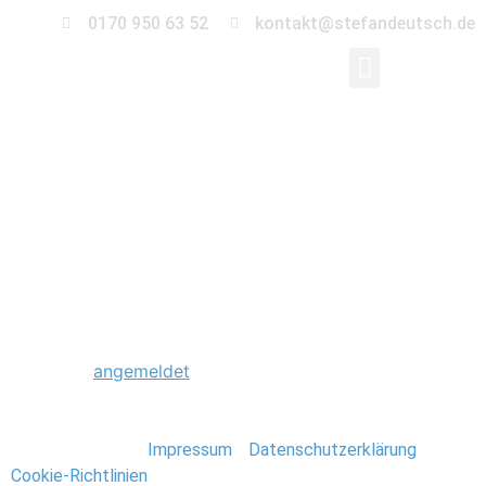
0170 950 63 52
kontakt@stefandeutsch.de
0022_Hochzeit_St_Ja
Kirche-Berlin
Schreibe einen Kommentar
Du musst
angemeldet
sein, um einen Kommentar
abzugeben.
Stefan Deutsch |
Impressum
/
Datenschutzerklärung
/
Cookie-Richtlinien