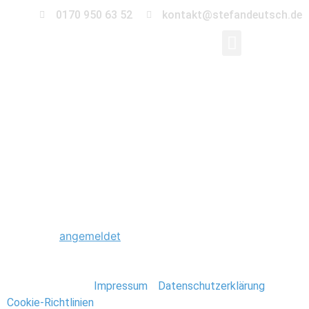
0170 950 63 52
kontakt@stefandeutsch.de
0011_Hochzeit_St_Jac
Kirche-Berlin
Schreibe einen Kommentar
Du musst
angemeldet
sein, um einen Kommentar
abzugeben.
Stefan Deutsch |
Impressum
/
Datenschutzerklärung
/
Cookie-Richtlinien