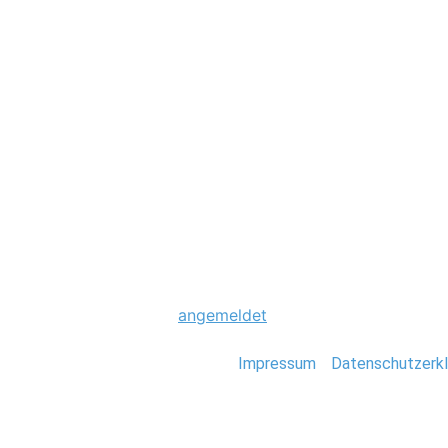
Hochzeit
0003_Hochzeit_St
Schreibe einen Komme
Du musst
angemeldet
sein, um einen Kommen
Stefan Deutsch |
Impressum
/
Datenschutzerkl