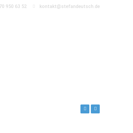
70 950 63 52
kontakt@stefandeutsch.de
en
360° Tour
Kontakt