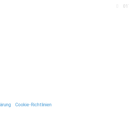
01
Business
Events
Immobilien
Fotobox miet
_Jacobi-Kirche-Berlin
ntar
tar abzugeben.
ärung
/
Cookie-Richtlinien