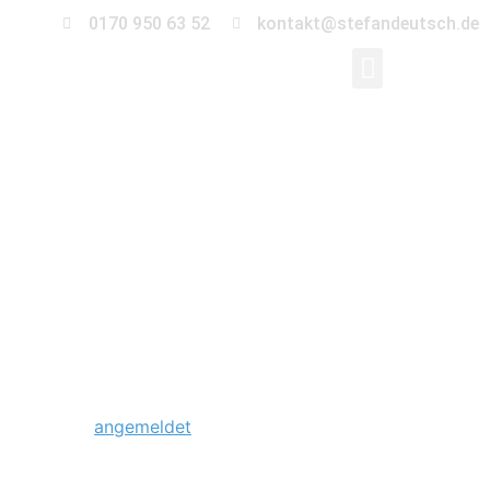
0170 950 63 52
kontakt@stefandeutsch.de
0026_hochzeit-
schloss-
tangerhuette_Stefan_
Schreibe einen Kommentar
Du musst
angemeldet
sein, um einen Kommentar
abzugeben.