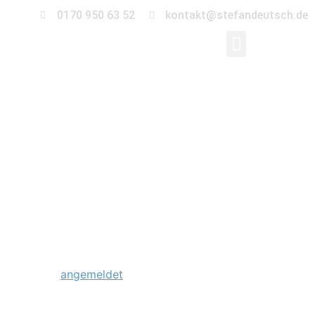
0170 950 63 52
kontakt@stefandeutsch.de
0011_hochzeit-
schloss-
tangerhuette_Stefan_
Schreibe einen Kommentar
Du musst
angemeldet
sein, um einen Kommentar
abzugeben.