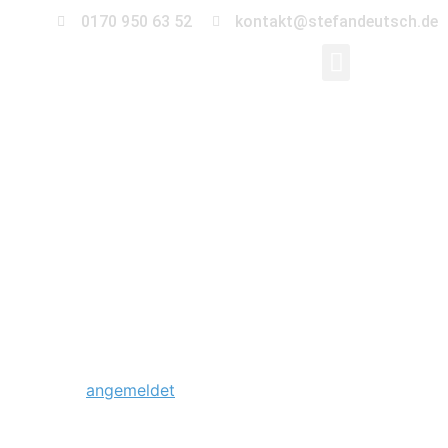
0170 950 63 52
kontakt@stefandeutsch.de
0008_hochzeit-
schloss-
tangerhuette_Stefan_
Schreibe einen Kommentar
Du musst
angemeldet
sein, um einen Kommentar
abzugeben.