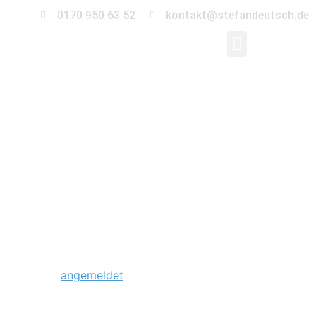
0170 950 63 52
kontakt@stefandeutsch.de
0028_hochzeit-
sankt-sebastian-
kirche_Stefan_Deutsc
Schreibe einen Kommentar
Du musst
angemeldet
sein, um einen Kommentar
abzugeben.