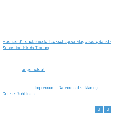
anschließend der Abend verbracht wurde.
Tagged
Hochzeit
Kirche
Lemsdorf
Lokschuppen
Magdeburg
Sankt-
Sebastian-Kirche
Trauung
Schreibe einen Kommentar
Du musst
angemeldet
sein, um einen Kommentar
abzugeben.
Stefan Deutsch |
Impressum
/
Datenschutzerklärung
/
Cookie-Richtlinien