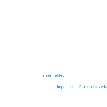
Hochzeit
007_hochzeit-kir
Schreibe einen Komme
Du musst
angemeldet
sein, um einen Kommen
Stefan Deutsch |
Impressum
/
Datenschutzerkl