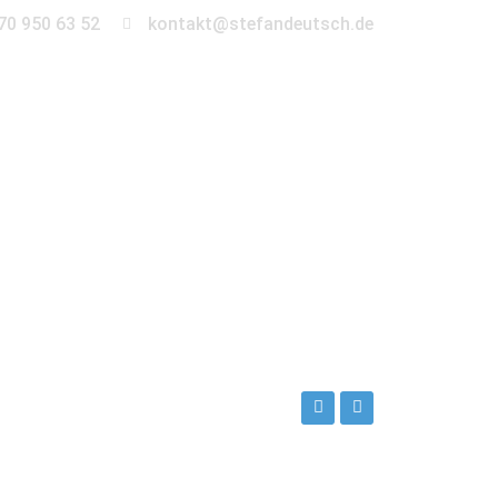
70 950 63 52
kontakt@stefandeutsch.de
en
360° Tour
Kontakt