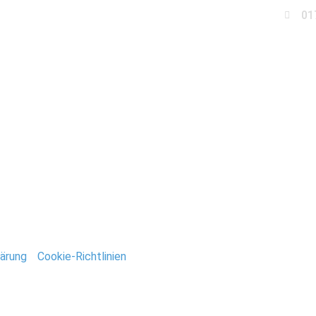
01
Business
Events
Immobilien
Fotobox miet
che-magdeburg
ntar
tar abzugeben.
ärung
/
Cookie-Richtlinien