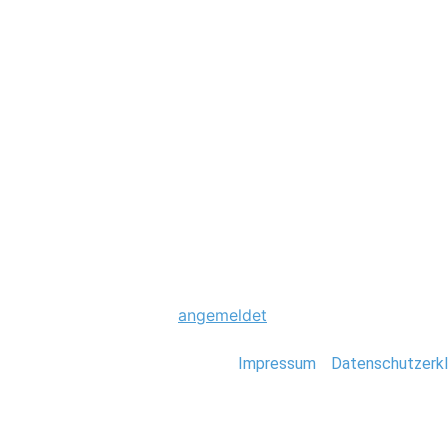
Hochzeit
0067_Hochzeit_Ha
Schreibe einen Komme
Du musst
angemeldet
sein, um einen Kommen
Stefan Deutsch |
Impressum
/
Datenschutzerkl