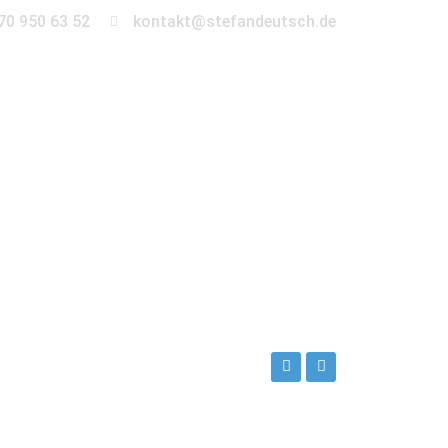
70 950 63 52
kontakt@stefandeutsch.de
en
360° Tour
Kontakt
rche