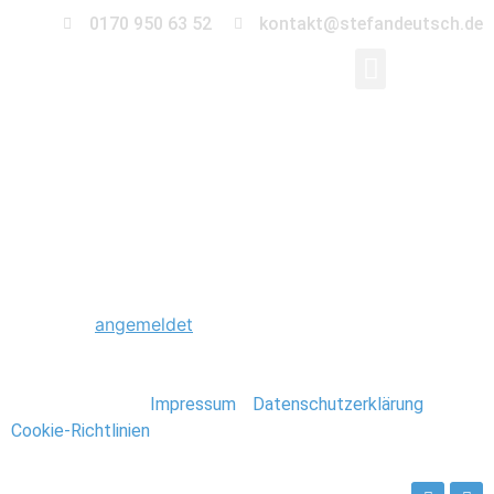
0170 950 63 52
kontakt@stefandeutsch.de
0062_Hochzeit_Hambu
Schreibe einen Kommentar
Du musst
angemeldet
sein, um einen Kommentar
abzugeben.
Stefan Deutsch |
Impressum
/
Datenschutzerklärung
/
Cookie-Richtlinien