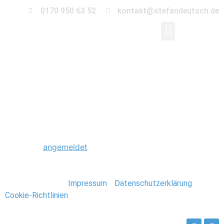
0170 950 63 52
kontakt@stefandeutsch.de
0054_Hochzeit_Hambu
Schreibe einen Kommentar
Du musst
angemeldet
sein, um einen Kommentar
abzugeben.
Stefan Deutsch |
Impressum
/
Datenschutzerklärung
/
Cookie-Richtlinien