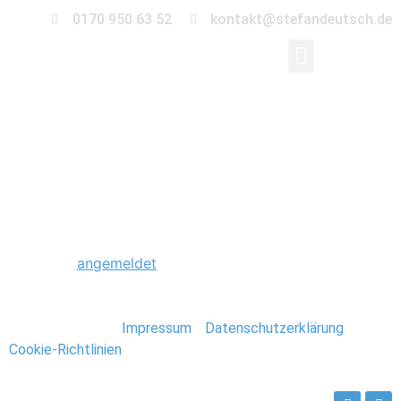
0170 950 63 52
kontakt@stefandeutsch.de
0052_Hochzeit_Hambu
Schreibe einen Kommentar
Du musst
angemeldet
sein, um einen Kommentar
abzugeben.
Stefan Deutsch |
Impressum
/
Datenschutzerklärung
/
Cookie-Richtlinien