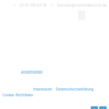
0170 950 63 52
kontakt@stefandeutsch.de
0051_Hochzeit_Hambu
Schreibe einen Kommentar
Du musst
angemeldet
sein, um einen Kommentar
abzugeben.
Stefan Deutsch |
Impressum
/
Datenschutzerklärung
/
Cookie-Richtlinien