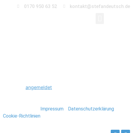
0170 950 63 52
kontakt@stefandeutsch.de
0034_Hochzeit_Hambu
Schreibe einen Kommentar
Du musst
angemeldet
sein, um einen Kommentar
abzugeben.
Stefan Deutsch |
Impressum
/
Datenschutzerklärung
/
Cookie-Richtlinien