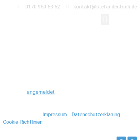
0170 950 63 52
kontakt@stefandeutsch.de
0025_Hochzeit_Hambu
Schreibe einen Kommentar
Du musst
angemeldet
sein, um einen Kommentar
abzugeben.
Stefan Deutsch |
Impressum
/
Datenschutzerklärung
/
Cookie-Richtlinien