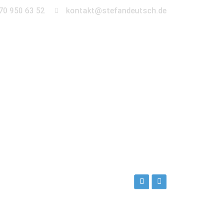
70 950 63 52
kontakt@stefandeutsch.de
en
360° Tour
Kontakt
rche