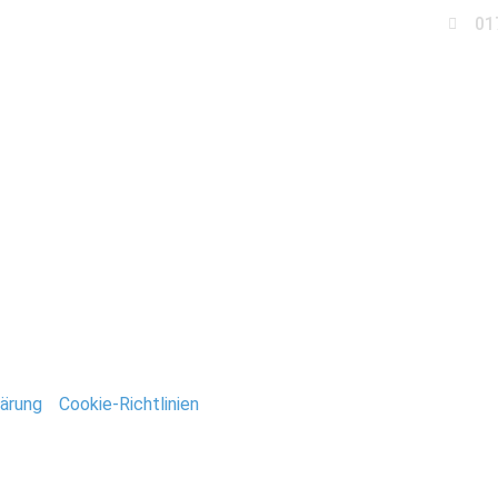
01
Business
Events
Immobilien
Fotobox miet
amburg_Nienstedter_Ki
ntar
tar abzugeben.
ärung
/
Cookie-Richtlinien