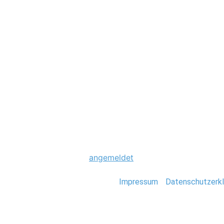
Hochzeit
0021_Hochzeit_H
Schreibe einen Komme
Du musst
angemeldet
sein, um einen Kommen
Stefan Deutsch |
Impressum
/
Datenschutzerkl