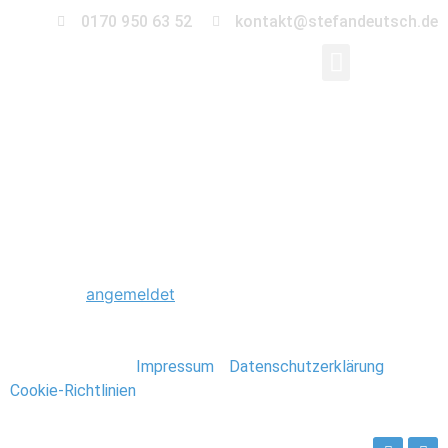
0170 950 63 52
kontakt@stefandeutsch.de
0014_Hochzeit_Hambu
Schreibe einen Kommentar
Du musst
angemeldet
sein, um einen Kommentar
abzugeben.
Stefan Deutsch |
Impressum
/
Datenschutzerklärung
/
Cookie-Richtlinien