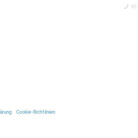
01
Business
Events
Immobilien
Fotobox miet
eln
ntar
tar abzugeben.
ärung
/
Cookie-Richtlinien