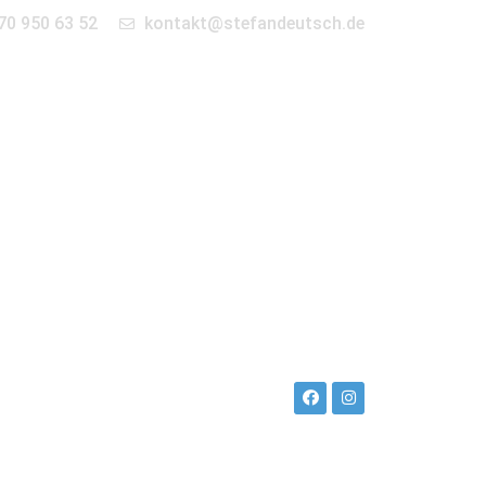
70 950 63 52
kontakt@stefandeutsch.de
en
360° Tour
Kontakt