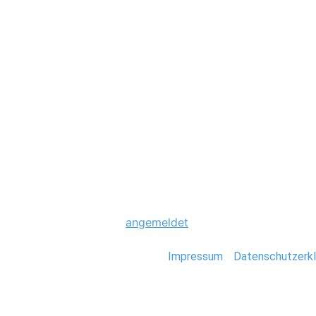
Hochzeit
0005-hochzeit-ko
Schreibe einen Komme
Du musst
angemeldet
sein, um einen Kommen
Stefan Deutsch |
Impressum
/
Datenschutzerkl