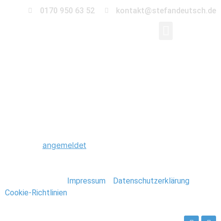
0170 950 63 52
kontakt@stefandeutsch.de
0076_Hochzeit_Heid
Schreibe einen Kommentar
Du musst
angemeldet
sein, um einen Kommentar
abzugeben.
Stefan Deutsch |
Impressum
/
Datenschutzerklärung
/
Cookie-Richtlinien