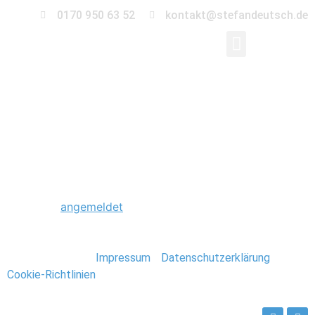
0170 950 63 52
kontakt@stefandeutsch.de
0067_Hochzeit_Heid
Schreibe einen Kommentar
Du musst
angemeldet
sein, um einen Kommentar
abzugeben.
Stefan Deutsch |
Impressum
/
Datenschutzerklärung
/
Cookie-Richtlinien