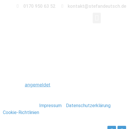
0170 950 63 52
kontakt@stefandeutsch.de
0066_Hochzeit_Heid
Schreibe einen Kommentar
Du musst
angemeldet
sein, um einen Kommentar
abzugeben.
Stefan Deutsch |
Impressum
/
Datenschutzerklärung
/
Cookie-Richtlinien