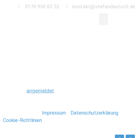
0170 950 63 52
kontakt@stefandeutsch.de
0062_Hochzeit_Heid
Schreibe einen Kommentar
Du musst
angemeldet
sein, um einen Kommentar
abzugeben.
Stefan Deutsch |
Impressum
/
Datenschutzerklärung
/
Cookie-Richtlinien