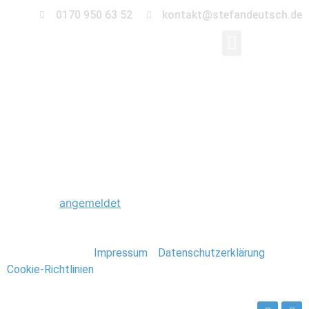
0170 950 63 52
kontakt@stefandeutsch.de
0056_Hochzeit_Heid
Schreibe einen Kommentar
Du musst
angemeldet
sein, um einen Kommentar
abzugeben.
Stefan Deutsch |
Impressum
/
Datenschutzerklärung
/
Cookie-Richtlinien