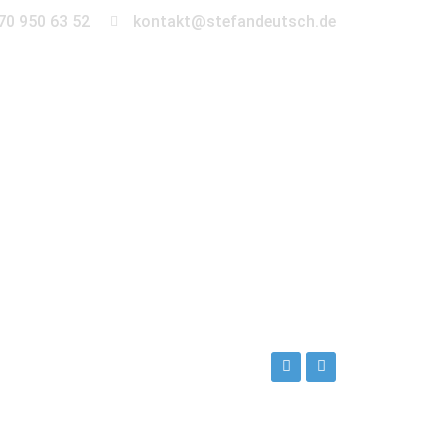
70 950 63 52
kontakt@stefandeutsch.de
en
360° Tour
Kontakt