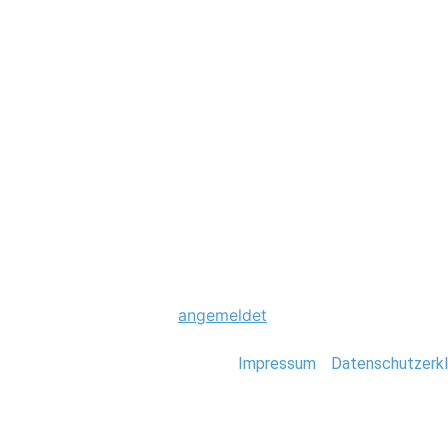
Hochzeit
0051_Hochzeit_H
Schreibe einen Komme
Du musst
angemeldet
sein, um einen Kommen
Stefan Deutsch |
Impressum
/
Datenschutzerkl