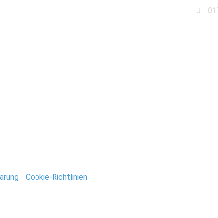
01
Business
Events
Immobilien
Fotobox miet
eidegarten_Gommern
ntar
tar abzugeben.
ärung
/
Cookie-Richtlinien