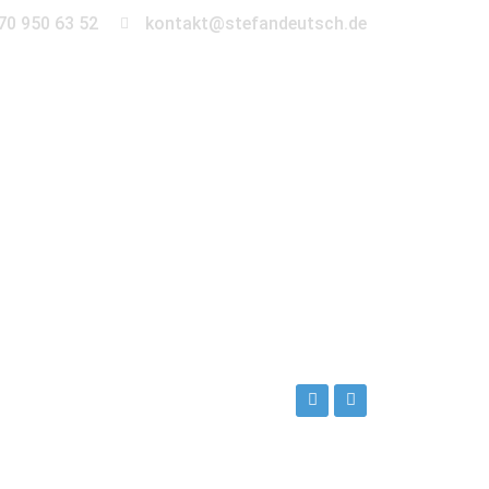
70 950 63 52
kontakt@stefandeutsch.de
en
360° Tour
Kontakt