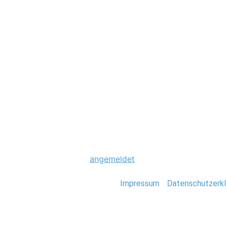
Hochzeit
0050_Hochzeit_H
Schreibe einen Komme
Du musst
angemeldet
sein, um einen Kommen
Stefan Deutsch |
Impressum
/
Datenschutzerkl