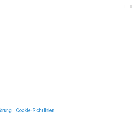
01
Business
Events
Immobilien
Fotobox miet
eidegarten_Gommern
ntar
tar abzugeben.
ärung
/
Cookie-Richtlinien