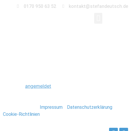
0170 950 63 52
kontakt@stefandeutsch.de
0043_Hochzeit_Heid
Schreibe einen Kommentar
Du musst
angemeldet
sein, um einen Kommentar
abzugeben.
Stefan Deutsch |
Impressum
/
Datenschutzerklärung
/
Cookie-Richtlinien