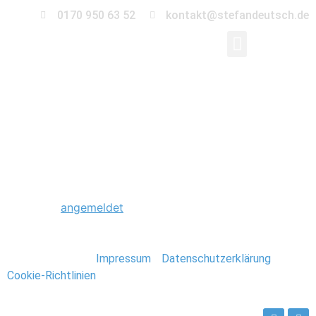
0170 950 63 52
kontakt@stefandeutsch.de
0042_Hochzeit_Heid
Schreibe einen Kommentar
Du musst
angemeldet
sein, um einen Kommentar
abzugeben.
Stefan Deutsch |
Impressum
/
Datenschutzerklärung
/
Cookie-Richtlinien