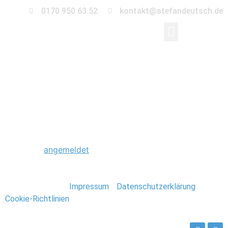
0170 950 63 52
kontakt@stefandeutsch.de
0041_Hochzeit_Heid
Schreibe einen Kommentar
Du musst
angemeldet
sein, um einen Kommentar
abzugeben.
Stefan Deutsch |
Impressum
/
Datenschutzerklärung
/
Cookie-Richtlinien