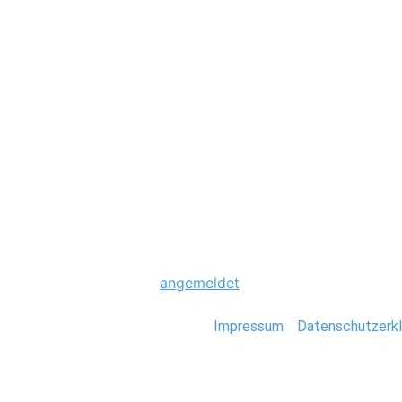
Hochzeit
0037_Hochzeit_H
Schreibe einen Komme
Du musst
angemeldet
sein, um einen Kommen
Stefan Deutsch |
Impressum
/
Datenschutzerkl