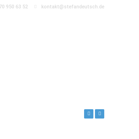
70 950 63 52
kontakt@stefandeutsch.de
en
360° Tour
Kontakt