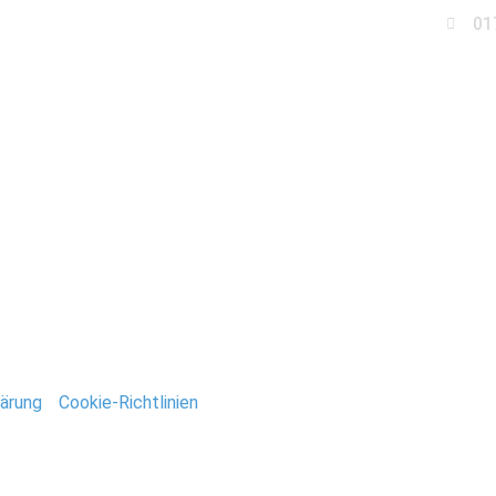
01
Business
Events
Immobilien
Fotobox miet
eidegarten_Gommern
ntar
tar abzugeben.
ärung
/
Cookie-Richtlinien