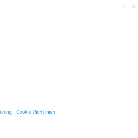
01
Business
Events
Immobilien
Fotobox miet
eidegarten_Gommern
ntar
tar abzugeben.
ärung
/
Cookie-Richtlinien