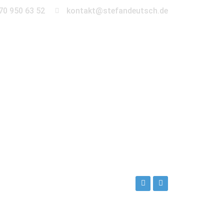
70 950 63 52
kontakt@stefandeutsch.de
en
360° Tour
Kontakt