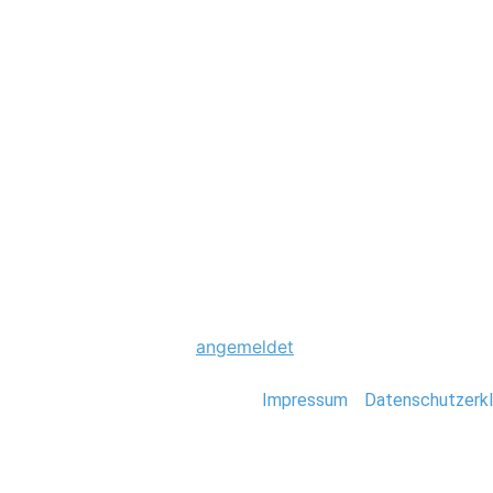
Hochzeit
0025_Hochzeit_H
Schreibe einen Komme
Du musst
angemeldet
sein, um einen Kommen
Stefan Deutsch |
Impressum
/
Datenschutzerkl