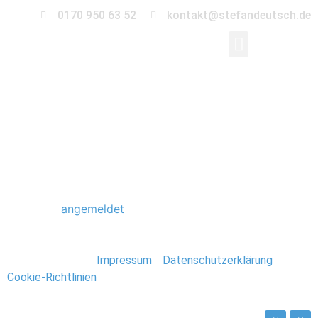
0170 950 63 52
kontakt@stefandeutsch.de
0024_Hochzeit_Heid
Schreibe einen Kommentar
Du musst
angemeldet
sein, um einen Kommentar
abzugeben.
Stefan Deutsch |
Impressum
/
Datenschutzerklärung
/
Cookie-Richtlinien