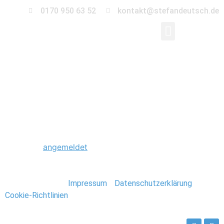
0170 950 63 52
kontakt@stefandeutsch.de
0012_Hochzeit_Heid
Schreibe einen Kommentar
Du musst
angemeldet
sein, um einen Kommentar
abzugeben.
Stefan Deutsch |
Impressum
/
Datenschutzerklärung
/
Cookie-Richtlinien