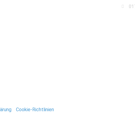
01
Business
Events
Immobilien
Fotobox miet
tshof_Klein_Nienhage
ntar
tar abzugeben.
ärung
/
Cookie-Richtlinien