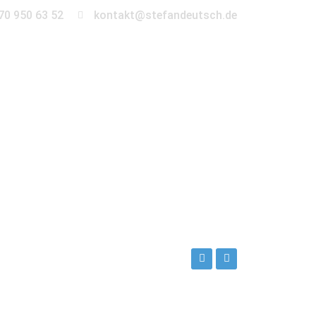
70 950 63 52
kontakt@stefandeutsch.de
en
360° Tour
Kontakt
n