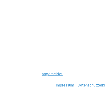
Hochzeit
0029_Hochzeit_Gu
Schreibe einen Komme
Du musst
angemeldet
sein, um einen Kommen
Stefan Deutsch |
Impressum
/
Datenschutzerkl