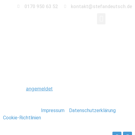
0170 950 63 52
kontakt@stefandeutsch.de
0019_Hochzeit_Gutsho
Schreibe einen Kommentar
Du musst
angemeldet
sein, um einen Kommentar
abzugeben.
Stefan Deutsch |
Impressum
/
Datenschutzerklärung
/
Cookie-Richtlinien