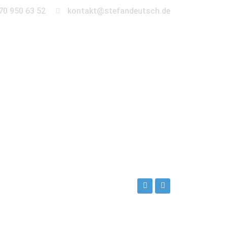
70 950 63 52
kontakt@stefandeutsch.de
en
360° Tour
Kontakt