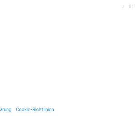
01
Business
Events
Immobilien
Fotobox miet
urg_Wanzleben
ntar
tar abzugeben.
ärung
/
Cookie-Richtlinien