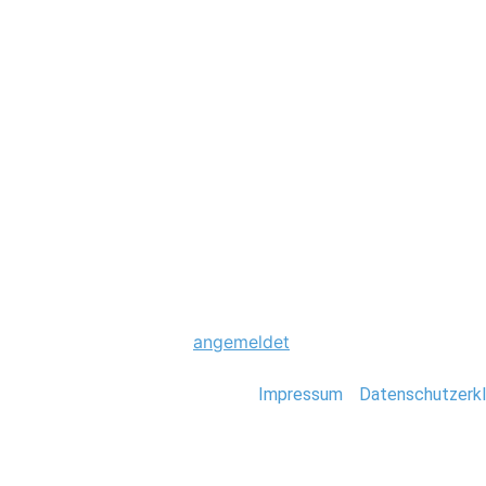
Hochzeit
0080_Hochzeit_B
Schreibe einen Komme
Du musst
angemeldet
sein, um einen Kommen
Stefan Deutsch |
Impressum
/
Datenschutzerkl