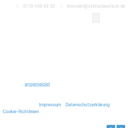
0170 950 63 52
kontakt@stefandeutsch.de
0071_Hochzeit_Burg_
Schreibe einen Kommentar
Du musst
angemeldet
sein, um einen Kommentar
abzugeben.
Stefan Deutsch |
Impressum
/
Datenschutzerklärung
/
Cookie-Richtlinien