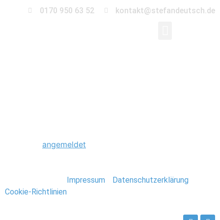
0170 950 63 52
kontakt@stefandeutsch.de
0060_Hochzeit_Burg_
Schreibe einen Kommentar
Du musst
angemeldet
sein, um einen Kommentar
abzugeben.
Stefan Deutsch |
Impressum
/
Datenschutzerklärung
/
Cookie-Richtlinien