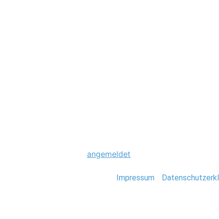
Hochzeit
0051_Hochzeit_B
Schreibe einen Komme
Du musst
angemeldet
sein, um einen Kommen
Stefan Deutsch |
Impressum
/
Datenschutzerkl