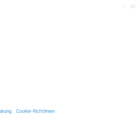
01
Business
Events
Immobilien
Fotobox miet
urg_Wanzleben
ntar
tar abzugeben.
ärung
/
Cookie-Richtlinien