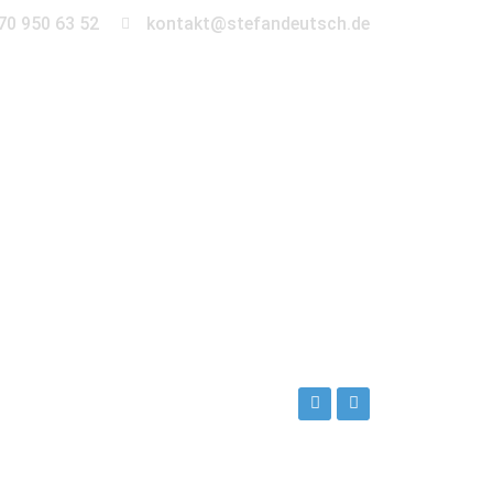
70 950 63 52
kontakt@stefandeutsch.de
en
360° Tour
Kontakt