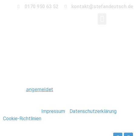
0170 950 63 52
kontakt@stefandeutsch.de
0040_Hochzeit_Burg_
Schreibe einen Kommentar
Du musst
angemeldet
sein, um einen Kommentar
abzugeben.
Stefan Deutsch |
Impressum
/
Datenschutzerklärung
/
Cookie-Richtlinien