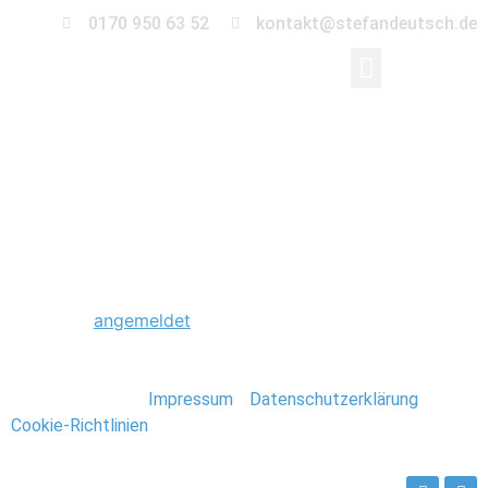
0170 950 63 52
kontakt@stefandeutsch.de
0032_Hochzeit_Burg
Schreibe einen Kommentar
Du musst
angemeldet
sein, um einen Kommentar
abzugeben.
Stefan Deutsch |
Impressum
/
Datenschutzerklärung
/
Cookie-Richtlinien