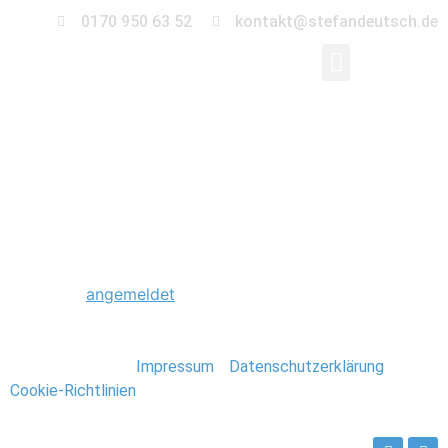
0170 950 63 52
kontakt@stefandeutsch.de
0026_Hochzeit_Burg_
Schreibe einen Kommentar
Du musst
angemeldet
sein, um einen Kommentar
abzugeben.
Stefan Deutsch |
Impressum
/
Datenschutzerklärung
/
Cookie-Richtlinien